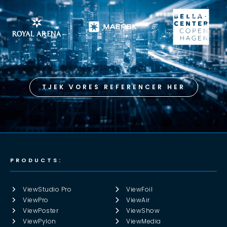
TJEK VORES REFERENCER HER
PRODUCTS:
ViewStudio Pro
ViewFoil
ViewPro
ViewAir
ViewPoster
ViewShow
ViewPylon
ViewMedia