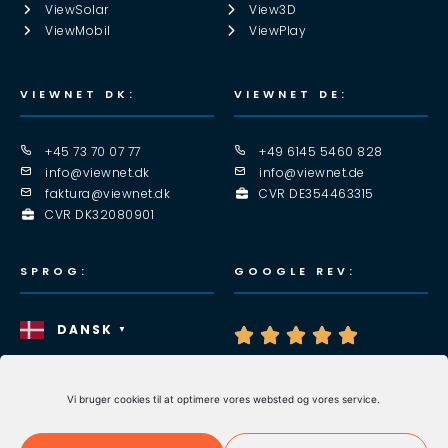
ViewSolar
View3D
ViewMobil
ViewPlay
VIEWNET DK:
VIEWNET DE:
+45 73 70 07 77
+49 6145 5460 828
info@viewnet.dk
info@viewnet.de
faktura@viewnet.dk
CVR DE354463315
CVR DK32080901
SPROG:
GOOGLE REV:
DANSK
▼





Handelsbetingelser
ViewNet dooh it!
Vi bruger cookies til at optimere vores websted og vores service.
FØLG OS HER!