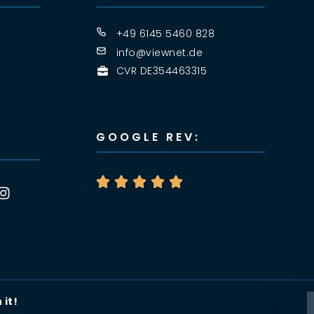
+49 6145 5460 828
info@viewnet.de
CVR DE354463315
GOOGLE REV:





it!