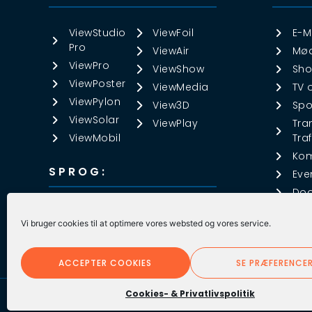
ViewStudio
ViewFoil
E-M
Pro
ViewAir
Mød
ViewPro
ViewShow
Sho
ViewPoster
ViewMedia
TV 
ViewPylon
View3D
Spo
ViewSolar
ViewPlay
Tra
ViewMobil
Traf
Ko
SPROG:
Eve
Doo
DANSK
▼
Vi bruger cookies til at optimere vores websted og vores service.
ACCEPTER COOKIES
SE PRÆFERENCE
Cookies- & Privatlivspolitik
©️ ViewNet Systems 2023 – All rights reserved