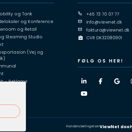
obility og Tank
+45 73 70 07 77
elokaler og Konference
info@viewnet.dk
wroom og Retail
faktura@viewnet.dk
og Steaming Studio
CVR DK32080901
rt
nsportasion (Vej og
ik)
FØLG OS HER!
mmunal
nt
h - Reklame
R
Handelsbetingelser
ViewNet dooh 