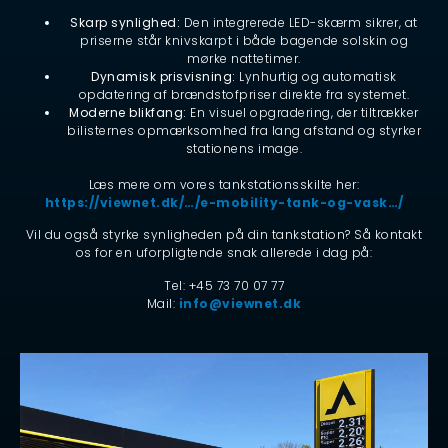
Skarp synlighed:
Den integrerede LED-skærm sikrer, at
priserne står knivskarpt i både bagende solskin og
mørke nattetimer.
Dynamisk prisvisning:
Lynhurtig og automatisk
opdatering af brændstofpriser direkte fra systemet.
Moderne blikfang:
En visuel opgradering, der tiltrækker
bilisternes opmærksomhed fra lang afstand og styrker
stationens image.
Læs mere om vores tankstationsskilte her:
https://viewnet.dk/…/e-mobility-tank-og-vask…/
Vil du også styrke synligheden på din tankstation? Så kontakt
os for en uforpligtende snak allerede i dag på:
Tel: +45 73 70 07 77
Mail:
info@viewnet.dk