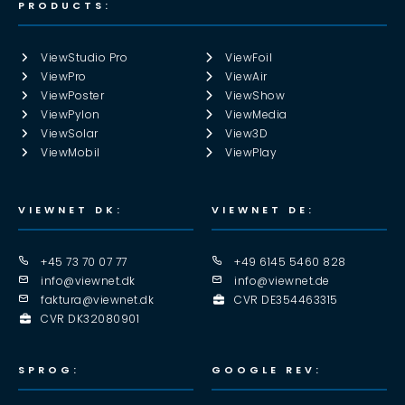
PRODUCTS:
ViewStudio Pro
ViewFoil
ViewPro
ViewAir
ViewPoster
ViewShow
ViewPylon
ViewMedia
ViewSolar
View3D
ViewMobil
ViewPlay
VIEWNET DK:
VIEWNET DE:
+45 73 70 07 77
+49 6145 5460 828
info@viewnet.dk
info@viewnet.de
faktura@viewnet.dk
CVR DE354463315
CVR DK32080901
SPROG:
GOOGLE REV: