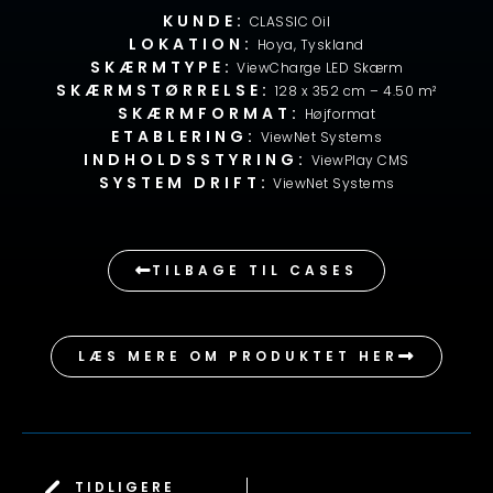
KUNDE:
CLASSIC Oil
LOKATION:
Hoya, Tyskland
SKÆRMTYPE:
ViewCharge LED Skærm
SKÆRMSTØRRELSE:
128 x 352 cm – 4.50 m²
SKÆRMFORMAT:
Højformat
ETABLERING:
ViewNet Systems
INDHOLDSSTYRING:
ViewPlay CMS
SYSTEM DRIFT:
ViewNet Systems
TILBAGE TIL CASES
LÆS MERE OM PRODUKTET HER
TIDLIGERE