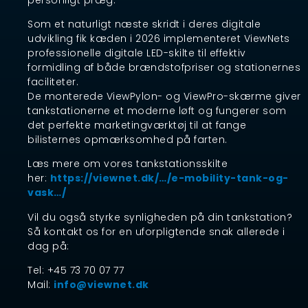
Som et naturligt næste skridt i deres digitale
udvikling fik kæden i 2026 implementeret ViewNets
professionelle digitale LED-skilte til effektiv
formidling af både brændstofpriser og stationernes
faciliteter.
De monterede ViewPylon- og ViewPro-skærme giver
tankstationerne et moderne løft og fungerer som
det perfekte marketingværktøj til at fange
bilisternes opmærksomhed på farten.
Læs mere om vores tankstationsskilte
her:
https://viewnet.dk/…/e-mobility-tank-og-
vask…/
Vil du også styrke synligheden på din tankstation?
Så kontakt os for en uforpligtende snak allerede i
dag på:
Tel: +45 73 70 07 77
Mail:
info@viewnet.dk