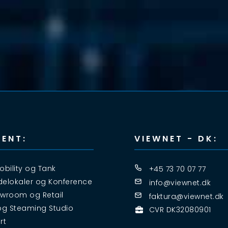
ENT:
VIEWNET - DK:
obility og Tank
+45 73 70 07 77
elokaler og Konference
info@viewnet.dk
wroom og Retail
faktura@viewnet.dk
og Steaming Studio
CVR DK32080901
rt