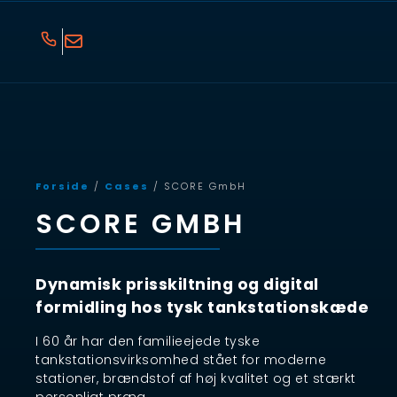
Forside
/
Cases
/ SCORE GmbH
SCORE GMBH
Dynamisk prisskiltning og digital
formidling hos tysk tankstationskæde
I 60 år har den familieejede tyske
tankstationsvirksomhed stået for moderne
stationer, brændstof af høj kvalitet og et stærkt
personligt præg.