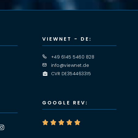
VIEWNET - DE:
+49 6145 5460 828
info@viewnet.de
CVR DE354463315
GOOGLE REV:




