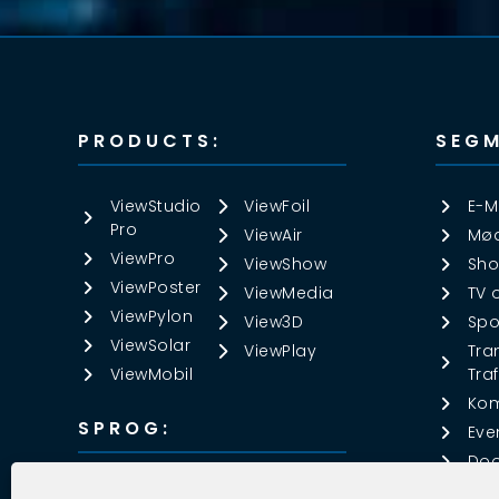
PRODUCTS:
SEGM
ViewStudio
ViewFoil
E-M
Pro
ViewAir
Mød
ViewPro
ViewShow
Sho
ViewPoster
ViewMedia
TV 
ViewPylon
View3D
Spo
ViewSolar
ViewPlay
Tra
ViewMobil
Traf
Ko
SPROG:
Eve
Doo
DANSK
▼