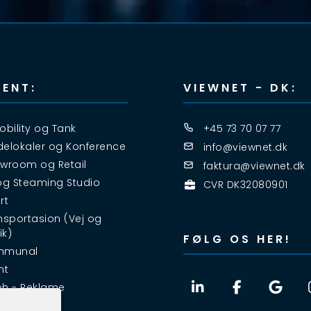
ENT:
VIEWNET - DK:
obility og Tank
+45 73 70 07 77
elokaler og Konference
info@viewnet.dk
wroom og Retail
faktura@viewnet.dk
og Steaming Studio
CVR DK32080901
rt
nsportasion (Vej og
ik)
FØLG OS HER!
mmunal
nt
h - Reklame