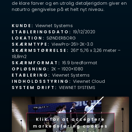
de klare farver og en utrolig detaljerigdom giver en
naturtro gengivelse på et helt nyt niveau.
KUNDE:
Viewnet Systems
ETABLERINGSDATO:
19/12/2020
LOKATION:
SØNDERBORG
SKÆRMTYPE:
ViewPro-261-2K-3.0
SKÆRMSTØRRELSE:
261″ 5,76 x 3,26 meter –
18,8m2
SKÆRMFORMAT:
16:9 bredformat
OPLØSNING:
2K – 1920×1080
ETABLERING:
Viewnet Systems
INDHOLDSSTYRING:
Viewnet Cloud
SYSTEM DRIFT:
VIEWNET SYSTEMS
Klik for at acceptere
markedsføring cookies