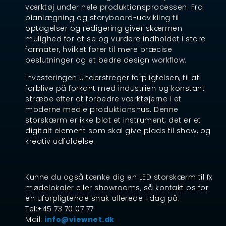
værktøj under hele produktionsprocessen. Fra
planlægning og storyboard-udvikling til
optagelser og redigering giver skærmen
mulighed for at se og vurdere indholdet i store
formater, hvilket fører til mere præcise
beslutninger og et bedre design workflow.
Investeringen understreger forpligtelsen, til at
forblive på forkant med industrien og konstant
stræbe efter at forbedre værktøjerne i et
moderne medie produktionshus. Denne
storskærm er ikke blot et instrument; det er et
digitalt element som skal give plads til show, og
kreativ udfoldelse.
Kunne du også tænke dig en LED storskærm til fx
mødelokaler eller showrooms, så kontakt os for
en uforpligtende snak allerede i dag på:
Tel:+45 73 70 07 77
Mail:
info@viewnet.dk