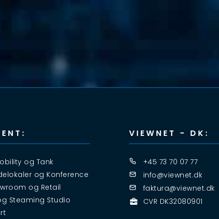
ENT:
VIEWNET - DK:
obility og Tank
+45 73 70 07 77
elokaler og Konference
info@viewnet.dk
wroom og Retail
faktura@viewnet.dk
og Steaming Studio
CVR DK32080901
rt