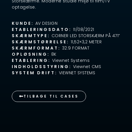
Storskærme. Moderne studie miljø til film/TV
optagelse.
KUNDE:
AV DESIGN
ETABLERINGSDATO:
11/08/2021
SKÆRMTYPE:
CORNER LED STORSKÆRM PÅ 471”
SKÆRMSTØRRELSE:
11,52×3,2 METER
SKÆRMFORMAT:
32:9 FORMAT
OPLØSNING:
8K
ETABLERING:
Viewnet Systems
INDHOLDSSTYRING:
Viewnet CMS
SYSTEM DRIFT:
VIEWNET SYSTEMS
TILBAGE TIL CASES