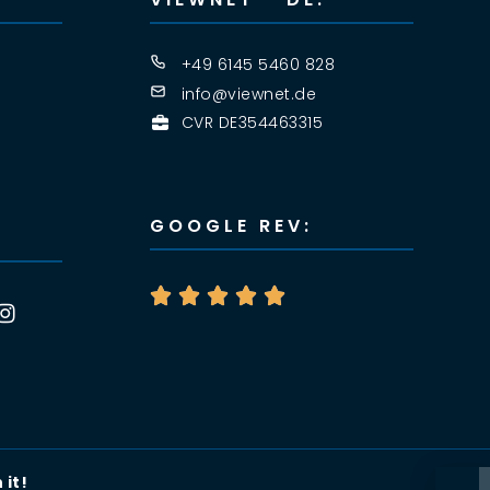
+49 6145 5460 828
info@viewnet.de
CVR DE354463315
GOOGLE REV:





it!