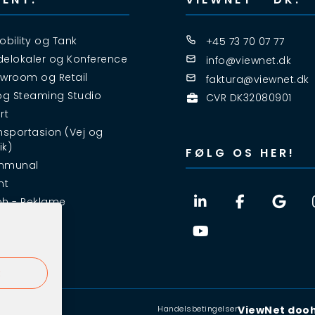
obility og Tank
+45 73 70 07 77
elokaler og Konference
info@viewnet.dk
wroom og Retail
faktura@viewnet.dk
og Steaming Studio
CVR DK32080901
rt
nsportasion (Vej og
ik)
FØLG OS HER!
mmunal
nt
h - Reklame
R
Handelsbetingelser
ViewNet dooh 