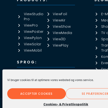
ViewStudio
ViewFoil
E-M
Pro
ViewAir
Mød
ViewPro
ViewShow
Sho
ViewPoster
ViewMedia
TV 
ViewPylon
View3D
Spo
ViewSolar
ViewPlay
Tra
ViewMobil
Traf
Ko
SPROG:
Eve
Doo
DANSK
▼
Vi bruger cookies til at optimere vores websted og vores service.
ACCEPTER COOKIES
SE PRÆFERENCE
Cookies- & Privatlivspolitik
©️ ViewNet Systems 2023 – All rights reserved