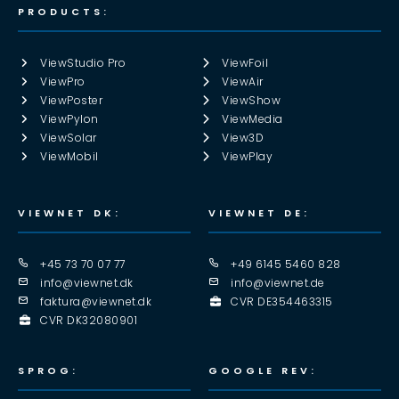
PRODUCTS:
ViewStudio Pro
ViewFoil
ViewPro
ViewAir
ViewPoster
ViewShow
ViewPylon
ViewMedia
ViewSolar
View3D
ViewMobil
ViewPlay
VIEWNET DK:
VIEWNET DE:
+45 73 70 07 77
+49 6145 5460 828
info@viewnet.dk
info@viewnet.de
faktura@viewnet.dk
CVR DE354463315
CVR DK32080901
SPROG:
GOOGLE REV: