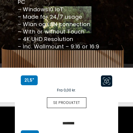
PC
– Windows10 IoT
– Made for 24/7 usage
– Wlan og LAN connection
– With or without Touch
– 4K UHD Resolution
– Inc. Wallmount – 9:16 or 16:9
21,5"
Fra
0,00
kr.
SE PRODUKTET