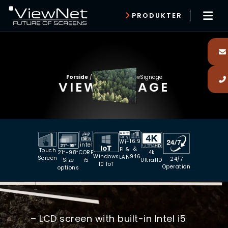
PRODUKTER
Forside
/
ViewShop
/
ViewSignage
VIEWSIGNAGE
16:9
Wi-
intel
&
Fi &
Touch
21″-98″
4k
CORE
Windows
9:16
LAN
Screen
24/7
Size
UltraHD
i5
10 IoT
Operation
options
– LCD screen with built-in Intel i5