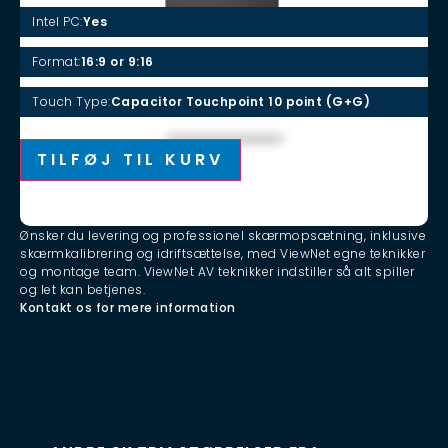
Intel PC:
Yes
Format:
16:9 or 9:16
Touch Type:
Capacitor Touchpoint 10 point (G+G)
KØB
Alternative:
TILFØJ TIL KURV
LEVERING OG ETABLERING
Ønsker du levering og professionel skærmopsætning, inklusive
skærmkalibrering og idriftsættelse, med ViewNet egne teknikker
og montage team. ViewNet AV teknikker indstiller så alt spiller
og let kan betjenes.
Kontakt os for mere information