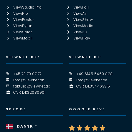
ViewStudio Pro
ViewFoil
ViewPro
ViewAir
ViewPoster
ViewShow
ViewPylon
ViewMedia
ViewSolar
View3D
ViewMobil
ViewPlay
VIEWNET DK:
VIEWNET DE:
+45 73 70 07 77
+49 6145 5460 828
info@viewnet.dk
info@viewnet.de
faktura@viewnet.dk
CVR DE354463315
CVR DK32080901
SPROG:
GOOGLE REV:
DANSK
▼




