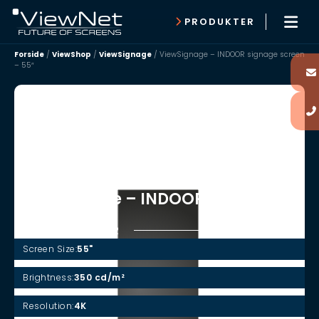
PRODUKTER
Forside
/
ViewShop
/
ViewSignage
/
ViewSignage – INDOOR signage screen
– 55″
ViewSignage – INDOOR signage
screen – 55″
SPECIFIKATIONER
Screen Size:
55"
Brightness:
350 cd/m²
Resolution:
4K