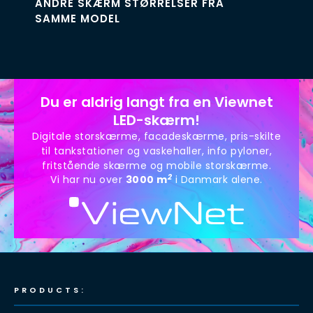
ANDRE SKÆRM STØRRELSER FRA
SAMME MODEL
Du er aldrig langt fra en Viewnet
LED-skærm!
Digitale storskærme, facadeskærme, pris-skilte
til tankstationer og vaskehaller, info pyloner,
fritstående skærme og mobile storskærme.
2
Vi har nu over
3000 m
i Danmark alene.
PRODUCTS: