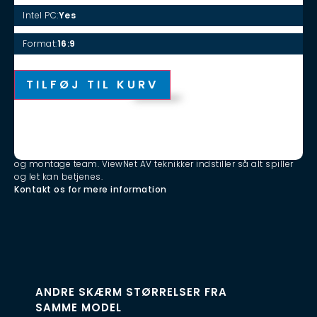
Intel PC:
Yes
Format:
16:9
KØB
Alternative:
TILFØJ TIL KURV
LEVERING OG ETABLERING
Ønsker du levering og professionel skærmopsætning, inklusive
skærmkalibrering og idriftsættelse, med ViewNet egne teknikker
og montage team. ViewNet AV teknikker indstiller så alt spiller
og let kan betjenes.
Kontakt os for mere information
ANDRE SKÆRM STØRRELSER FRA
SAMME MODEL