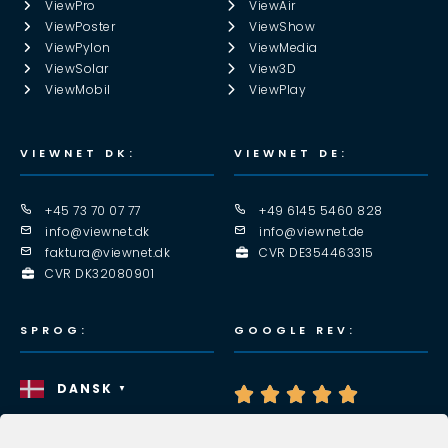
ViewPro
ViewAir
ViewPoster
ViewShow
ViewPylon
ViewMedia
ViewSolar
View3D
ViewMobil
ViewPlay
VIEWNET DK:
VIEWNET DE:
+45 73 70 07 77
+49 6145 5460 828
info@viewnet.dk
info@viewnet.de
faktura@viewnet.dk
CVR DE354463315
CVR DK32080901
SPROG:
GOOGLE REV:
DANSK
▼




