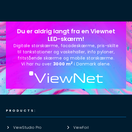
Du er aldrig langt fra en Viewnet
LED-skærm!
Digitale storskærme, facadeskærme, pris-skilte
til tankstationer og vaskehaller, info pyloner,
fritstående skærme og mobile storskærme.
2
Vi har nu over
3000 m
i Danmark alene.
PRODUCTS:
ViewStudio Pro
ViewFoil