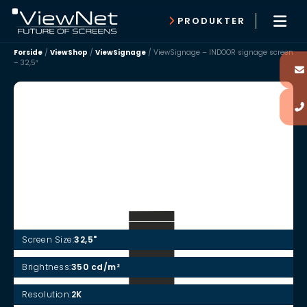
PRODUKTER
Forside
/
ViewShop
/
ViewSignage
/
ViewSignage – INDOOR signage screen
– 32,5″
ViewSignage – INDOOR signage
screen – 32,5″
SPECIFIKATIONER
Screen Size:
32,5"
Brightness:
350 cd/m²
Resolution:
2K