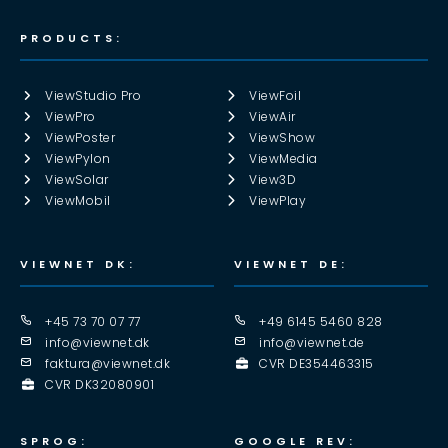
PRODUCTS:
ViewStudio Pro
ViewFoil
ViewPro
ViewAir
ViewPoster
ViewShow
ViewPylon
ViewMedia
ViewSolar
View3D
ViewMobil
ViewPlay
VIEWNET DK:
VIEWNET DE:
+45 73 70 07 77
+49 6145 5460 828
info@viewnet.dk
info@viewnet.de
faktura@viewnet.dk
CVR DE354463315
CVR DK32080901
SPROG:
GOOGLE REV: