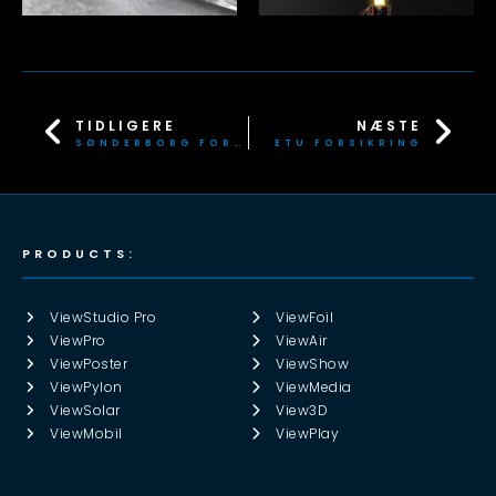
TIDLIGERE
NÆSTE
SØNDERBORG FORSYNING
ETU FORSIKRING
PRODUCTS:
ViewStudio Pro
ViewFoil
ViewPro
ViewAir
ViewPoster
ViewShow
ViewPylon
ViewMedia
ViewSolar
View3D
ViewMobil
ViewPlay