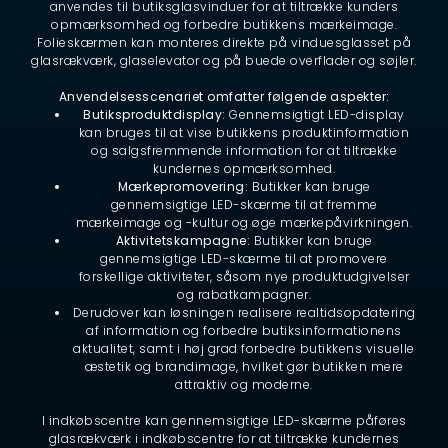
anvendes til butiksglasvinduer for at tiltrække kunders
opmærksomhed og forbedre butikkens mærkeimage.
Folieskærmen kan monteres direkte på vinduesglasset på
glasrækværk, glaselevator og på buede overflader og søjler.
Anvendelsesscenariet omfatter følgende aspekter:
Butiksproduktdisplay:
Gennemsigtigt LED-display
kan bruges til at vise butikkens produktinformation
og salgsfremmende information for at tiltrække
kundernes opmærksomhed.
Mærkepromovering:
Butikker kan bruge
gennemsigtige LED-skærme til at fremme
mærkeimage og -kultur og øge mærkepåvirkningen.
Aktivitetskampagne:
Butikker kan bruge
gennemsigtige LED-skærme til at promovere
forskellige aktiviteter, såsom nye produktudgivelser
og rabatkampagner.
Derudover kan løsningen realisere realtidsopdatering
af information og forbedre butiksinformationens
aktualitet, samt i høj grad forbedre butikkens visuelle
æstetik og brandimage, hvilket gør butikken mere
attraktiv og moderne.
I indkøbscentre kan gennemsigtige LED-skærme påføres
glasrækværk i indkøbscentre for at tiltrække kundernes