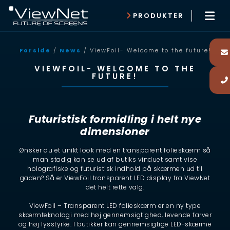
PRODUKTER
Forside
/
News
/ ViewFoil- Welcome to the future!
VIEWFOIL- WELCOME TO THE
FUTURE!
Futuristisk formidling i helt nye
dimensioner
Ønsker du et unikt look med en transparent folieskærm så
man stadig kan se ud af butiks vinduet samt vise
holografiske og futuristisk indhold på skærmen ud til
gaden? Så er ViewFoil transparent LED display fra ViewNet
det helt rette valg.
ViewFoil – Transparent LED folieskærm er en ny type
skærmteknologi med høj gennemsigtighed, levende farver
og høj lysstyrke. I butikker kan gennemsigtige LED-skærme