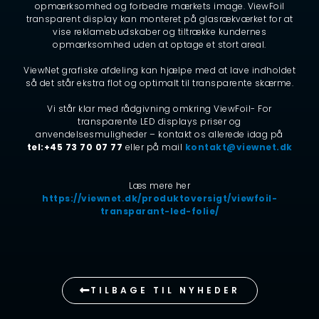
opmærksomhed og forbedre mærkets image. ViewFoil
transparent display kan monteret på glasrækværket for at
vise reklamebudskaber og tiltrække kundernes
opmærksomhed uden at optage et stort areal.
ViewNet grafiske afdeling kan hjælpe med at lave indholdet
så det står ekstra flot og optimalt til transparente skærme.
Vi står klar med rådgivning omkring ViewFoil- For
transparente LED displays priser og
anvendelsesmuligheder – kontakt os allerede idag på
tel:+45 73 70 07 77
eller på mail
kontakt@viewnet.dk
Læs mere her
https://viewnet.dk/produktoversigt/viewfoil-
transparant-led-folie/
TILBAGE TIL NYHEDER