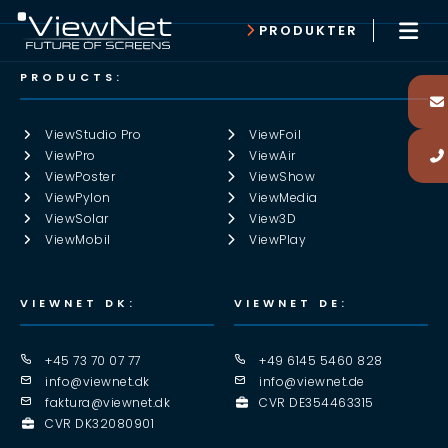
PRODUKTER
PRODUCTS:
ViewStudio Pro
ViewFoil
ViewPro
ViewAir
ViewPoster
ViewShow
ViewPylon
ViewMedia
ViewSolar
View3D
ViewMobil
ViewPlay
VIEWNET DK:
VIEWNET DE:
+45 73 70 07 77
+49 6145 5460 828
info@viewnet.dk
info@viewnet.de
faktura@viewnet.dk
CVR DE354463315
CVR DK32080901