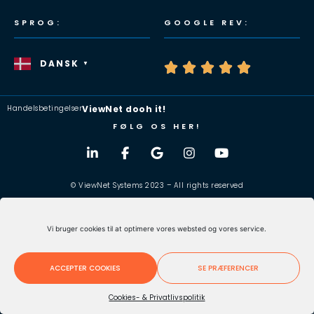
SPROG:
GOOGLE REV:
DANSK
▼





Handelsbetingelser
ViewNet dooh it!
FØLG OS HER!
© ViewNet Systems 2023 – All rights reserved
Vi bruger cookies til at optimere vores websted og vores service.
ACCEPTER COOKIES
SE PRÆFERENCER
Cookies- & Privatlivspolitik