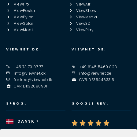
ViewPro
ViewAir
ViewPoster
ViewShow
ViewPylon
ViewMedia
ViewSolar
View3D
ViewMobil
ViewPlay
VIEWNET DK:
VIEWNET DE:
+45 73 70 07 77
+49 6145 5460 828
info@viewnet.dk
info@viewnet.de
faktura@viewnet.dk
CVR DE354463315
CVR DK32080901
SPROG:
GOOGLE REV:
DANSK
▼




