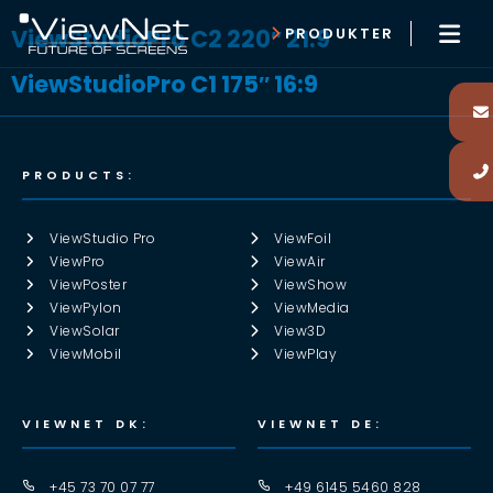
ViewStudioPro C2 220″ 21:9
PRODUKTER
ViewStudioPro C1 175″ 16:9
PRODUCTS:
ViewStudio Pro
ViewFoil
ViewPro
ViewAir
ViewPoster
ViewShow
ViewPylon
ViewMedia
ViewSolar
View3D
ViewMobil
ViewPlay
VIEWNET DK:
VIEWNET DE:
+45 73 70 07 77
+49 6145 5460 828