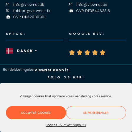
info@viewnet.dk
info@viewnet.de
faktura@viewnet.dk
CVR DE354463315
CVR DK32080901
SPROG:
GOOGLE REV:
DANSK
▼





Handelsbetingelser
ViewNet dooh it!
FØLG OS HER!
Vi bruger cookies til at optimere vores websted og vores service.
© ViewNet Systems 2023 – All rights reserved
ACCEPTER COOKIES
SE PRÆFERENCER
Cookies- & Privatlivspolitik