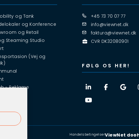
obility og Tank
+45 73 70 07 77
elokaler og Konference
info@viewnet.dk
wroom og Retail
faktura@viewnet.dk
og Steaming Studio
CVR DK32080901
rt
nsportasion (Vej og
ik)
FØLG OS HER!
mmunal
nt
h - Reklame
R
Handelsbetingelser
ViewNet dooh 