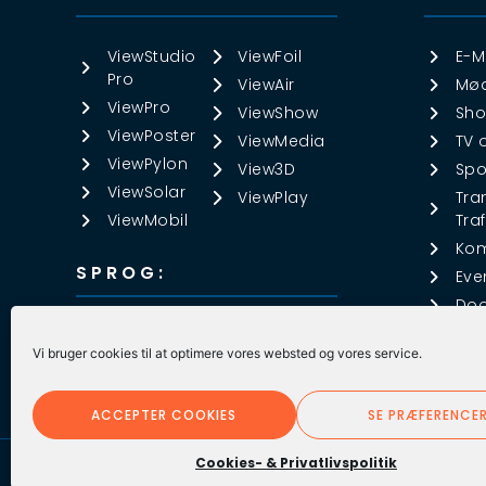
ViewStudio
ViewFoil
E-M
Pro
ViewAir
Mød
ViewPro
ViewShow
Sho
ViewPoster
ViewMedia
TV 
ViewPylon
View3D
Spo
ViewSolar
ViewPlay
Tra
ViewMobil
Traf
Ko
SPROG:
Eve
Doo
DANSK
▼
Vi bruger cookies til at optimere vores websted og vores service.
ACCEPTER COOKIES
SE PRÆFERENCE
Cookies- & Privatlivspolitik
©️ ViewNet Systems 2023 – All rights reserved