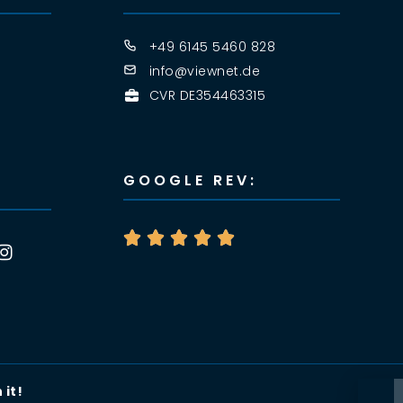
+49 6145 5460 828
info@viewnet.de
CVR DE354463315
GOOGLE REV:





it!