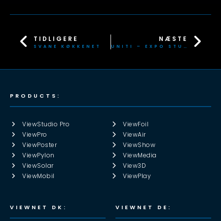
TIDLIGERE
NÆSTE
SVANE KØKKENET
UNITI – EXPO STUTTGART 2024
PRODUCTS:
ViewStudio Pro
ViewFoil
ViewPro
ViewAir
ViewPoster
ViewShow
ViewPylon
ViewMedia
ViewSolar
View3D
ViewMobil
ViewPlay
VIEWNET DK:
VIEWNET DE: